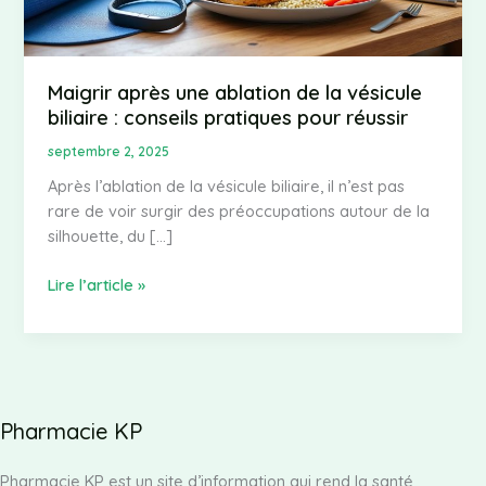
Maigrir après une ablation de la vésicule
biliaire : conseils pratiques pour réussir
septembre 2, 2025
Après l’ablation de la vésicule biliaire, il n’est pas
rare de voir surgir des préoccupations autour de la
silhouette, du […]
Maigrir
Lire l’article »
après
une
ablation
de
la
Pharmacie KP
vésicule
biliaire
Pharmacie KP est un site d’information qui rend la santé
: