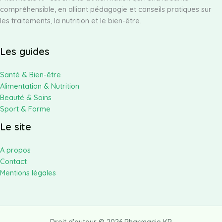
compréhensible, en alliant pédagogie et conseils pratiques sur
conseils
les traitements, la nutrition et le bien-être.
pratiques
pour
réussir
Les guides
Santé & Bien-être
Alimentation & Nutrition
Beauté & Soins
Sport & Forme
Le site
A propos
Contact
Mentions légales
Droit d'auteur © 2026 Pharmacie KP