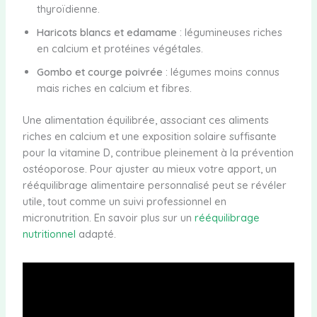
thyroïdienne.
Haricots blancs et edamame
: légumineuses riches
en calcium et protéines végétales.
Gombo et courge poivrée
: légumes moins connus
mais riches en calcium et fibres.
Une alimentation équilibrée, associant ces aliments
riches en calcium et une exposition solaire suffisante
pour la vitamine D, contribue pleinement à la prévention
ostéoporose. Pour ajuster au mieux votre apport, un
rééquilibrage alimentaire personnalisé peut se révéler
utile, tout comme un suivi professionnel en
micronutrition. En savoir plus sur un
rééquilibrage
nutritionnel
adapté.