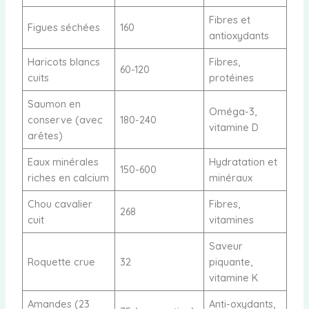
Fibres et
Figues séchées
160
antioxydants
Haricots blancs
Fibres,
60-120
cuits
protéines
Saumon en
Oméga-3,
conserve (avec
180-240
vitamine D
arêtes)
Eaux minérales
Hydratation et
150-600
riches en calcium
minéraux
Chou cavalier
Fibres,
268
cuit
vitamines
Saveur
Roquette crue
32
piquante,
vitamine K
Amandes (23
Anti-oxydants,