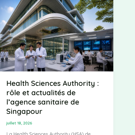
recherches
sur
l’apnée
du
sommeil
Health Sciences Authority :
rôle et actualités de
l’agence sanitaire de
Singapour
juillet 18, 2026
La Health Sciences Authority (HSA) de