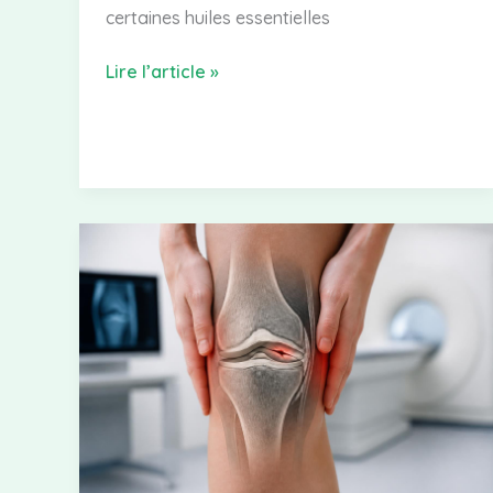
certaines huiles essentielles
Huile
Lire l’article »
essentielle
antihistaminique
contre
rhinite,
urticaire
et
allergies