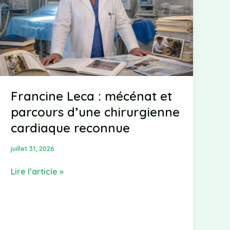
Francine Leca : mécénat et
parcours d’une chirurgienne
cardiaque reconnue
juillet 31, 2026
Francine
Lire l’article »
Leca
:
mécénat
et