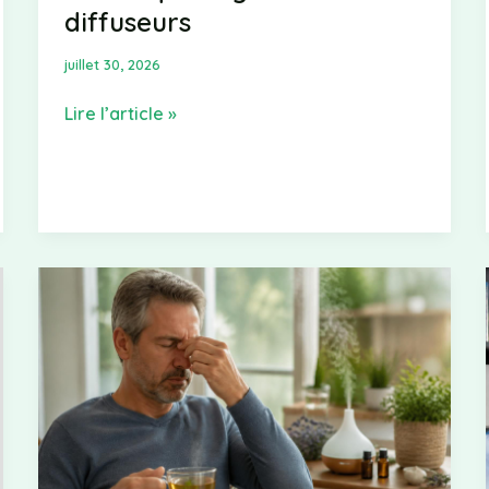
diffuseurs
juillet 30, 2026
Huile
Lire l’article »
essentielle
contre
les
moustiques
:
solutions
pour
moustiques
tigres
et
diffuseurs