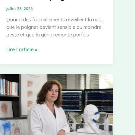
juillet 28, 2026
Quand des fourmillements réveillent la nuit,
que le poignet devient sensible au moindre
geste et que la gêne remonte parfois
Canal
Lire l’article »
carpien
douleur
:
identifier
et
soulager
les
douleurs
au
poignet
et