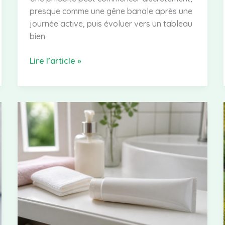
presque comme une gêne banale après une
journée active, puis évoluer vers un tableau
bien
Phlébite
Lire l’article »
symptômes
:
comment
reconnaître
une
douleur
au
mollet
ou
à
la
jambe