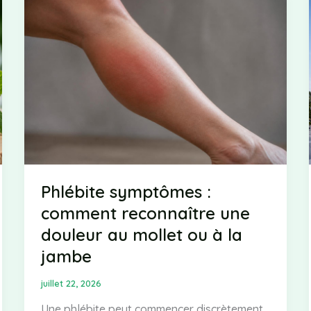
secondes
:
astuces
efficaces
contre
les
sinus
Phlébite symptômes :
comment reconnaître une
douleur au mollet ou à la
jambe
juillet 22, 2026
Une phlébite peut commencer discrètement,