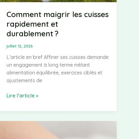
Comment maigrir les cuisses
rapidement et
durablement ?
juillet 12, 2026
L’article en bref Affiner ses cuisses demande
un engagement à long terme mêlant
alimentation équilibrée, exercices ciblés et
ajustements de
Comment
Lire l’article »
maigrir
les
cuisses
rapidement
et