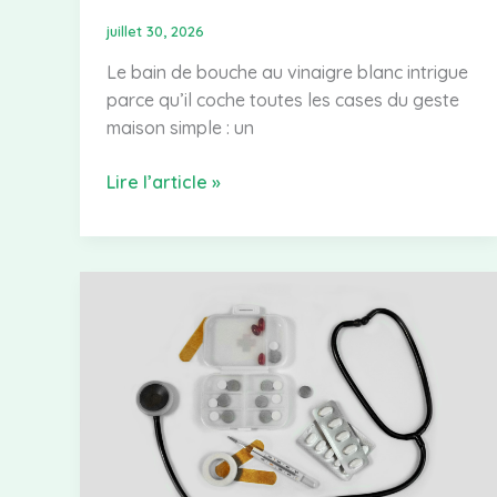
juillet 30, 2026
Le bain de bouche au vinaigre blanc intrigue
parce qu’il coche toutes les cases du geste
maison simple : un
Bain
Lire l’article »
de
bouche
vinaigre
blanc
:
avantages,
dangers
et
recettes
efficaces