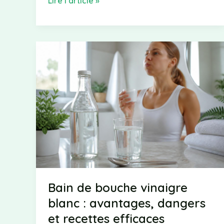
Comment
Lire l’article »
arrêter
ses
règles
remède
de
grand-
mère
:
astuces
naturelles
efficaces
Bain de bouche vinaigre
blanc : avantages, dangers
et recettes efficaces