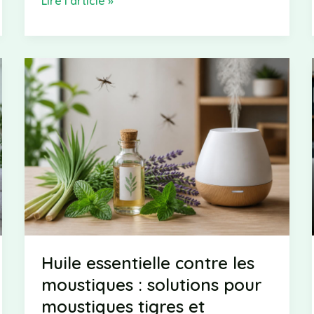
Furoncle
Lire l’article »
qui
ne
mûrit
pas
:
causes
et
solutions
à
connaître
Huile essentielle contre les
moustiques : solutions pour
moustiques tigres et