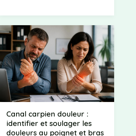
parcours
d’une
chirurgienne
cardiaque
reconnue
Canal carpien douleur :
identifier et soulager les
douleurs au poignet et bras