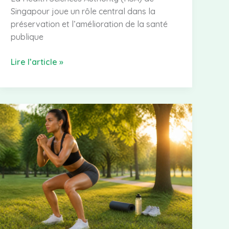
Singapour joue un rôle central dans la
préservation et l’amélioration de la santé
publique
Health
Lire l’article »
Sciences
Authority
:
rôle
et
actualités
de
l’agence
sanitaire
de
Singapour