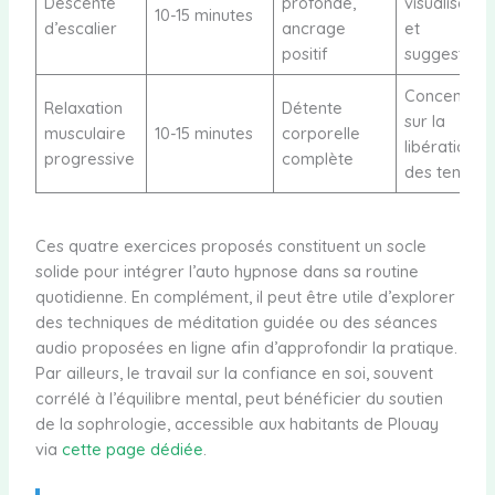
Descente
profonde,
visualisatio
10-15 minutes
d’escalier
ancrage
et
positif
suggestions
Concentrer
Relaxation
Détente
sur la
musculaire
10-15 minutes
corporelle
libération
progressive
complète
des tension
Ces quatre exercices proposés constituent un socle
solide pour intégrer l’auto hypnose dans sa routine
quotidienne. En complément, il peut être utile d’explorer
des techniques de méditation guidée ou des séances
audio proposées en ligne afin d’approfondir la pratique.
Par ailleurs, le travail sur la confiance en soi, souvent
corrélé à l’équilibre mental, peut bénéficier du soutien
de la sophrologie, accessible aux habitants de Plouay
via
cette page dédiée
.