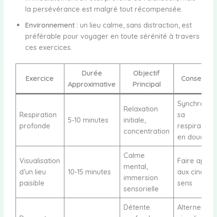
la persévérance est malgré tout récompensée.
Environnement :
un lieu calme, sans distraction, est
préférable pour voyager en toute sérénité à travers
ces exercices.
Durée
Objectif
Exercice
Conseil Clé
Approximative
Principal
Synchronise
Relaxation
Respiration
sa
5-10 minutes
initiale,
profonde
respiration
concentration
en douceur
Calme
Visualisation
Faire appel
mental,
d’un lieu
10-15 minutes
aux cinq
immersion
paisible
sens
sensorielle
Détente
Alterner