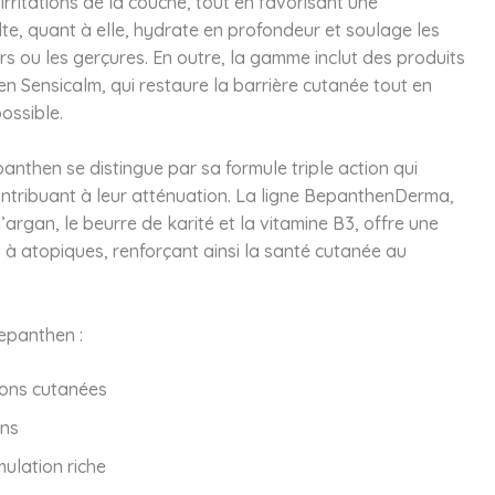
irritations de la couche, tout en favorisant une
te, quant à elle, hydrate en profondeur et soulage les
urs ou les gerçures. En outre, la gamme inclut des produits
 Sensicalm, qui restaure la barrière cutanée tout en
ossible.
nthen se distingue par sa formule triple action qui
contribuant à leur atténuation. La ligne BepanthenDerma,
d’argan, le beurre de karité et la vitamine B3, offre une
 à atopiques, renforçant ainsi la santé cutanée au
Bepanthen :
ions cutanées
ons
ulation riche