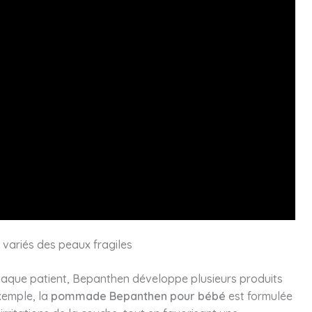
ariés des peaux fragiles
haque patient, Bepanthen développe plusieurs produits
xemple, la
pommade Bepanthen pour bébé
est formulée