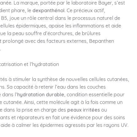
tanée. La marque, portée par le laboratoire Bayer, s’est
dient phare, le
dexpanthénol
. Ce précieux actif,
5, joue un rôle central dans le processus naturel de
s cellules épidermiques, apaise les inflammations et aide
. Que la peau souffre d’écorchures, de brûlures
ntact prolongé avec des facteurs externes, Bepanthen
.
atrisation et l’hydratation
és à stimuler la synthèse de nouvelles cellules cutanées,
ns. Sa capacité à retenir l’eau dans les couches
é dans l’
hydratation durable
, condition essentielle pour
e cutanée. Ainsi, cette molécule agit à la fois comme un
ue dans la prise en charge des
peaux irritées
ou
ants et réparateurs en fait une évidence pour des soins
ui aide à calmer les épidermes agressés par les rayons UV.