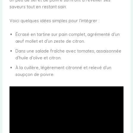
saveurs tout en restant sain.
Voici quelques idées simples pour l’intégrer :
Écrasé en tartine sur pain complet, agrémenté d’un
œuf mollet et d’un zeste de citron.
Dans une salade fraîche avec tomates, assaisonnée
d’huile d’olive et citron.
À la cuillère, légèrement citronné et relevé d’un
soupçon de poivre.