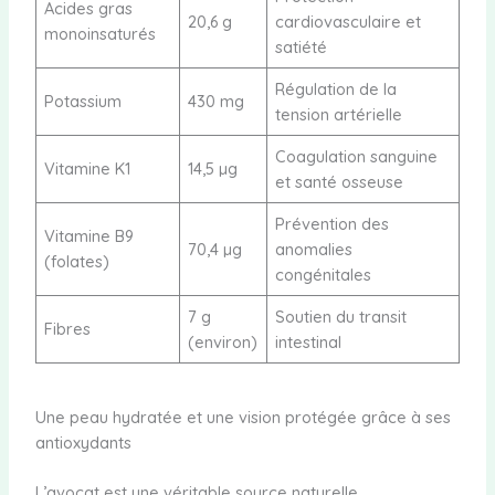
Acides gras
20,6 g
cardiovasculaire et
monoinsaturés
satiété
Régulation de la
Potassium
430 mg
tension artérielle
Coagulation sanguine
Vitamine K1
14,5 µg
et santé osseuse
Prévention des
Vitamine B9
70,4 µg
anomalies
(folates)
congénitales
7 g
Soutien du transit
Fibres
(environ)
intestinal
Une peau hydratée et une vision protégée grâce à ses
antioxydants
L’avocat est une véritable source naturelle