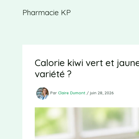
Aller
Pharmacie KP
au
contenu
Calorie kiwi vert et jaun
variété ?
Par
Claire Dumont
/
juin 28, 2026