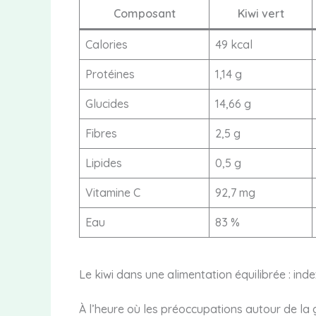
Composant
Kiwi vert
Calories
49 kcal
Protéines
1,14 g
Glucides
14,66 g
Fibres
2,5 g
Lipides
0,5 g
Vitamine C
92,7 mg
Eau
83 %
Le kiwi dans une alimentation équilibrée : in
À l’heure où les préoccupations autour de la gl