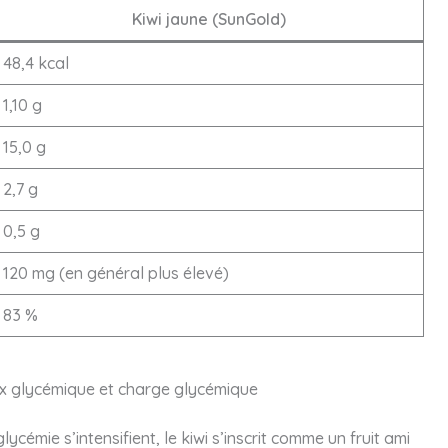
Kiwi jaune (SunGold)
48,4 kcal
1,10 g
15,0 g
2,7 g
0,5 g
120 mg (en général plus élevé)
83 %
dex glycémique et charge glycémique
ycémie s’intensifient, le kiwi s’inscrit comme un fruit ami