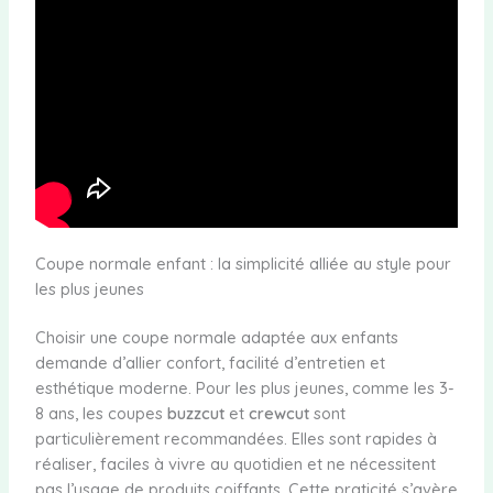
Coupe normale enfant : la simplicité alliée au style pour
les plus jeunes
Choisir une coupe normale adaptée aux enfants
demande d’allier confort, facilité d’entretien et
esthétique moderne. Pour les plus jeunes, comme les 3-
8 ans, les coupes
buzzcut
et
crewcut
sont
particulièrement recommandées. Elles sont rapides à
réaliser, faciles à vivre au quotidien et ne nécessitent
pas l’usage de produits coiffants. Cette praticité s’avère