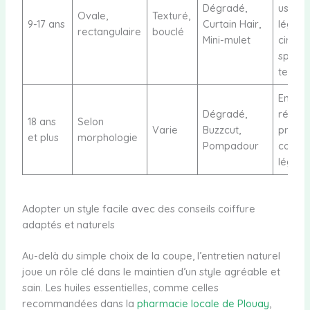
Dégradé,
usage
Ovale,
Texturé,
9-17 ans
Curtain Hair,
léger 
rectangulaire
bouclé
Mini-mulet
cire o
spray
textur
Entret
Dégradé,
régulie
18 ans
Selon
Varie
Buzzcut,
produi
et plus
morphologie
Pompadour
coiffa
légers
Adopter un style facile avec des conseils coiffure
adaptés et naturels
Au-delà du simple choix de la coupe, l’entretien naturel
joue un rôle clé dans le maintien d’un style agréable et
sain. Les huiles essentielles, comme celles
recommandées dans la
pharmacie locale de Plouay
,