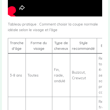
Tableau pratique : Comment choisir la coupe normale
idéale selon le visage et l’âge
Tranche
Forme du
Type de
Style
Entre
d’âge
visage
cheveux
recommandé
Retou
toutes
Fin,
4-6
Buzzcut,
3-8 ans
Toutes
raide,
semain
Crewcut
ondulé
sans
produi
coiffa
Retou
fréque