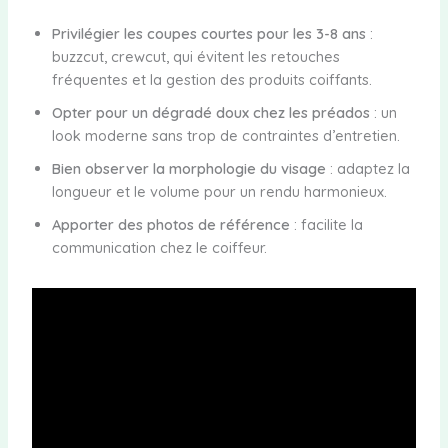
Privilégier les coupes courtes pour les 3-8 ans
:
buzzcut, crewcut, qui évitent les retouches
fréquentes et la gestion des produits coiffants.
Opter pour un dégradé doux chez les préados
: un
look moderne sans trop de contraintes d’entretien.
Bien observer la morphologie du visage
: adaptez la
longueur et le volume pour un rendu harmonieux.
Apporter des photos de référence
: facilite la
communication chez le coiffeur.