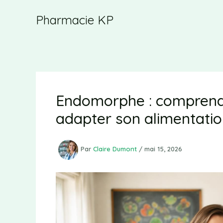
Aller
Pharmacie KP
au
contenu
Endomorphe : comprend
adapter son alimentati
Par
Claire Dumont
/
mai 15, 2026