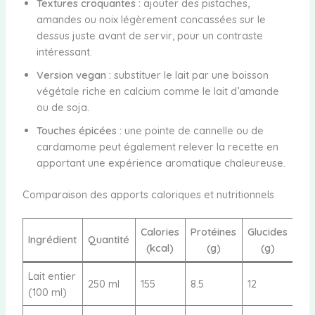
Textures croquantes :
ajouter des pistaches,
amandes ou noix légèrement concassées sur le
dessus juste avant de servir, pour un contraste
intéressant.
Version vegan :
substituer le lait par une boisson
végétale riche en calcium comme le lait d’amande
ou de soja.
Touches épicées :
une pointe de cannelle ou de
cardamome peut également relever la recette en
apportant une expérience aromatique chaleureuse.
Comparaison des apports caloriques et nutritionnels
Calories
Protéines
Glucides
Lip
Ingrédient
Quantité
(kcal)
(g)
(g)
(
Lait entier
250 ml
155
8.5
12
8
(100 ml)