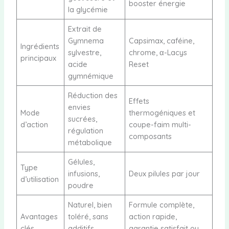
booster énergie
la glycémie
Extrait de
Gymnema
Capsimax, caféine,
Ingrédients
sylvestre,
chrome, α-Lacys
principaux
acide
Reset
gymnémique
Réduction des
Effets
envies
Mode
thermogéniques et
sucrées,
d’action
coupe-faim multi-
régulation
composants
métabolique
Gélules,
Type
infusions,
Deux pilules par jour
d’utilisation
poudre
Naturel, bien
Formule complète,
Avantages
toléré, sans
action rapide,
clés
additifs
garantie satisfait ou