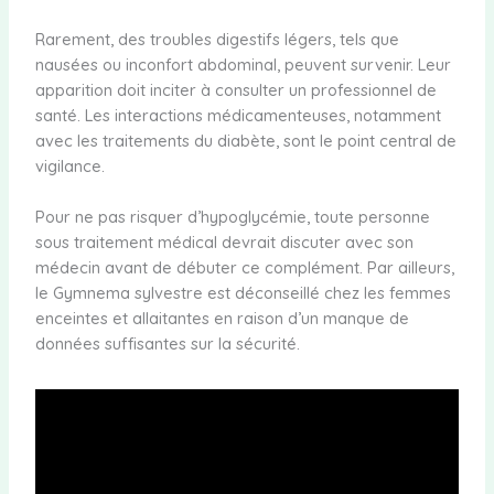
Rarement, des troubles digestifs légers, tels que
nausées ou inconfort abdominal, peuvent survenir. Leur
apparition doit inciter à consulter un professionnel de
santé. Les interactions médicamenteuses, notamment
avec les traitements du diabète, sont le point central de
vigilance.
Pour ne pas risquer d’hypoglycémie, toute personne
sous traitement médical devrait discuter avec son
médecin avant de débuter ce complément. Par ailleurs,
le Gymnema sylvestre est déconseillé chez les femmes
enceintes et allaitantes en raison d’un manque de
données suffisantes sur la sécurité.