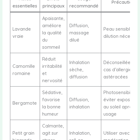
Précautions
essentielles
principaux
recommandé
Apaisante,
améliore
Diffusion,
Lavande
Peau sensible :
la qualité
massage
vraie
dilution nécessai
du
dilué
sommeil
Réduit
Inhalation
Déconseillée en
Camomille
irritabilité
sèche,
cas d’allergie au
romaine
et
diffusion
astéracées
nervosité
Sédative,
Photosensibilisan
favorise
Diffusion,
éviter exposition
Bergamote
la bonne
inhalation
au soleil après
humeur
usage
Calmante,
Petit grain
agit sur
Inhalation,
Utiliser avec