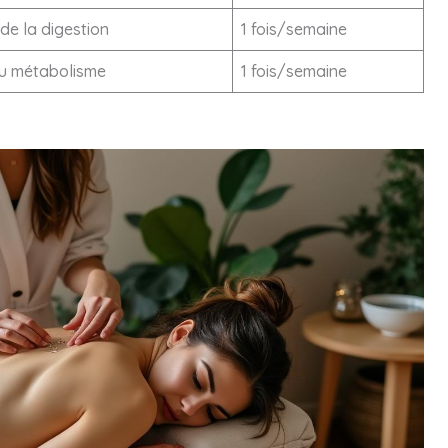
de la digestion
1 fois/semaine
du métabolisme
1 fois/semaine