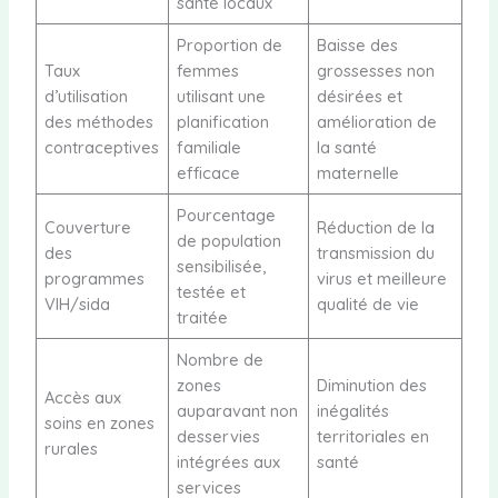
santé locaux
Proportion de
Baisse des
Taux
femmes
grossesses non
d’utilisation
utilisant une
désirées et
des méthodes
planification
amélioration de
contraceptives
familiale
la santé
efficace
maternelle
Pourcentage
Couverture
Réduction de la
de population
des
transmission du
sensibilisée,
programmes
virus et meilleure
testée et
VIH/sida
qualité de vie
traitée
Nombre de
zones
Diminution des
Accès aux
auparavant non
inégalités
soins en zones
desservies
territoriales en
rurales
intégrées aux
santé
services