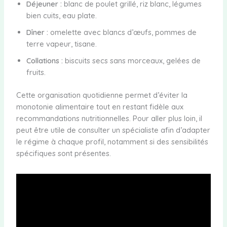
Déjeuner :
blanc de poulet grillé, riz blanc, légumes
bien cuits, eau plate.
Dîner :
omelette avec blancs d’œufs, pommes de
terre vapeur, tisane.
Collations :
biscuits secs sans morceaux, gelées de
fruits.
Cette organisation quotidienne permet d’éviter la
monotonie alimentaire tout en restant fidèle aux
recommandations nutritionnelles. Pour aller plus loin, il
peut être utile de consulter un spécialiste afin d’adapter
le régime à chaque profil, notamment si des sensibilités
spécifiques sont présentes.