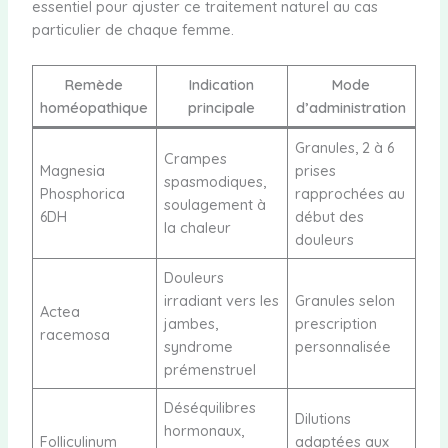
essentiel pour ajuster ce traitement naturel au cas
particulier de chaque femme.
Remède
Indication
Mode
homéopathique
principale
d’administration
Granules, 2 à 6
Crampes
Magnesia
prises
spasmodiques,
Phosphorica
rapprochées au
soulagement à
6DH
début des
la chaleur
douleurs
Douleurs
irradiant vers les
Granules selon
Actea
jambes,
prescription
racemosa
syndrome
personnalisée
prémenstruel
Déséquilibres
Dilutions
hormonaux,
Folliculinum
adaptées aux