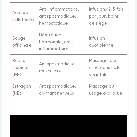
Anti-inflammatoire,
Infusions 2-3 fois
Achillée
antispasmodique,
par jour, bains
millefeuille
hémostatique
de siège
Régulation
Sauge
Infusion
hormonale, anti-
officinale
quotidienne
inflammatoire
Basilic
Massage local
Antispasmodique
tropical
dilué dans huile
musculaire
(HE)
végétale
Estragon
Antispasmodique,
Massage ou
(HE)
calmant nerveux
usage oral dilué