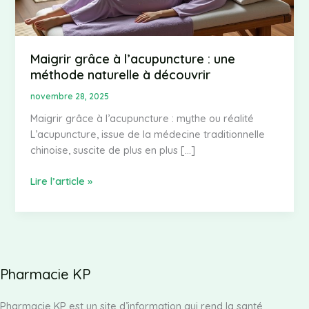
Maigrir grâce à l’acupuncture : une
méthode naturelle à découvrir
novembre 28, 2025
Maigrir grâce à l’acupuncture : mythe ou réalité
L’acupuncture, issue de la médecine traditionnelle
chinoise, suscite de plus en plus […]
Maigrir
Lire l’article »
grâce
à
l’acupuncture
:
une
Pharmacie KP
méthode
naturelle
Pharmacie KP est un site d’information qui rend la santé
à