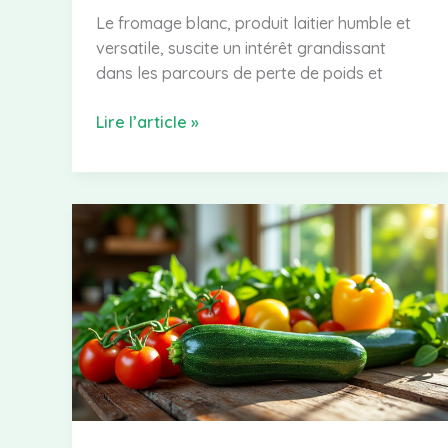
Le fromage blanc, produit laitier humble et
versatile, suscite un intérêt grandissant
dans les parcours de perte de poids et
Calorie
Lire l’article »
du
fromage
blanc
:
tout
ce
que
vous
devez
savoir
pour
un
régime