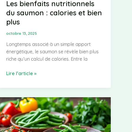
Les bienfaits nutritionnels
du saumon : calories et bien
plus
octobre 13, 2025
Longtemps associé à un simple apport
énergétique, le saumon se révèle bien plus
riche qu’un calcul de calories. Entre la
Les
Lire l’article »
bienfaits
nutritionnels
du
saumon
:
calories
et
bien