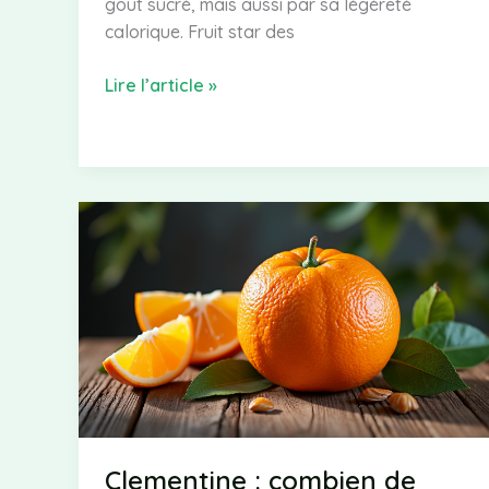
goût sucré, mais aussi par sa légèreté
calorique. Fruit star des
Calories
Lire l’article »
dans
les
fraises
:
tout
ce
que
vous
devez
savoir
Clementine : combien de