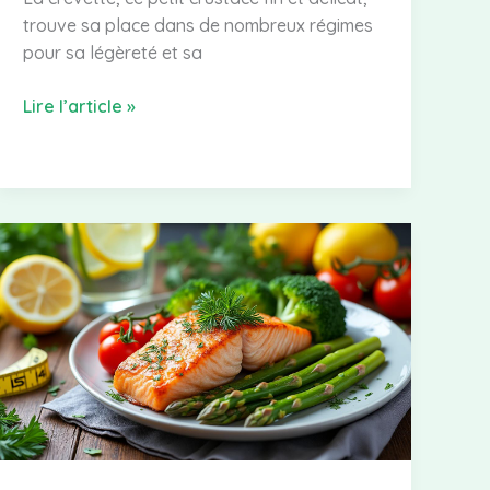
trouve sa place dans de nombreux régimes
pour sa légèreté et sa
Quelles
Lire l’article »
sont
les
calories
présentes
dans
la
crevette
?