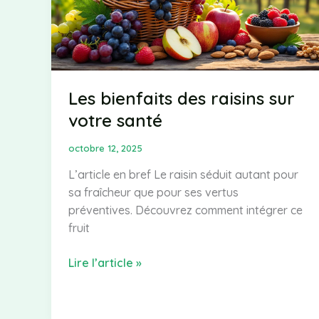
dans
votre
alimentation
Les bienfaits des raisins sur
votre santé
octobre 12, 2025
L’article en bref Le raisin séduit autant pour
sa fraîcheur que pour ses vertus
préventives. Découvrez comment intégrer ce
fruit
Les
Lire l’article »
bienfaits
des
raisins