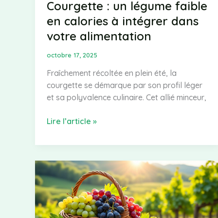
Courgette : un légume faible
équilibré
en calories à intégrer dans
votre alimentation
octobre 17, 2025
Fraîchement récoltée en plein été, la
courgette se démarque par son profil léger
et sa polyvalence culinaire. Cet allié minceur,
Courgette
Lire l’article »
:
un
légume
faible
en
calories
à
intégrer