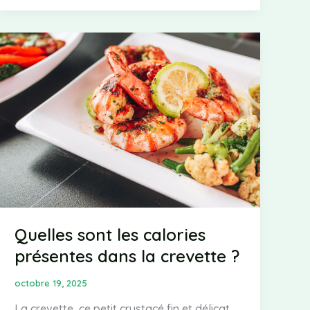
lait
de
coco
:
tout
ce
que
vous
devez
savoir
Quelles sont les calories
présentes dans la crevette ?
octobre 19, 2025
La crevette, ce petit crustacé fin et délicat,