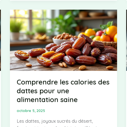
nutritionnels
de
la
mangue
sur
votre
régime
calorique
Comprendre les calories des
dattes pour une
alimentation saine
octobre 5, 2025
Les dattes, joyaux sucrés du désert,