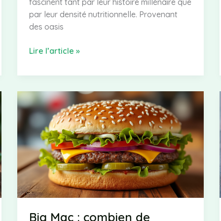
fascinent tant par leur histoire millénaire que
par leur densité nutritionnelle. Provenant
des oasis
Comprendre
Lire l’article »
les
calories
des
dattes
pour
une
alimentation
saine
Big Mac : combien de