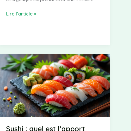
Combien
Lire l’article »
de
calories
contient
une
noix
?
Sushi : quel est l’apport