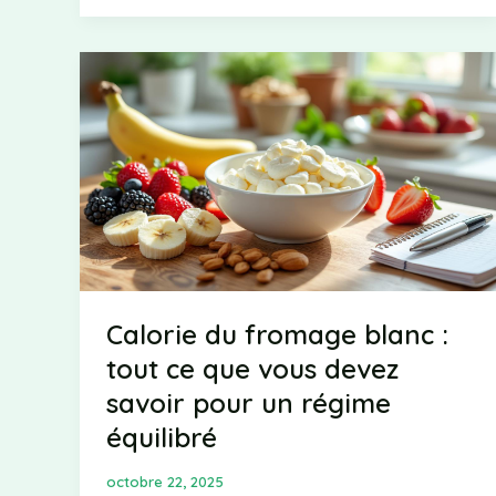
dans
le
Coca-
Cola
:
ce
que
vous
devez
savoir
Calorie du fromage blanc :
tout ce que vous devez
savoir pour un régime
équilibré
octobre 22, 2025