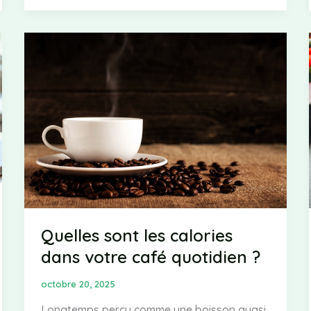
les
calories
cachées
de
vos
recettes
préférées
Quelles sont les calories
dans votre café quotidien ?
octobre 20, 2025
Longtemps perçu comme une boisson quasi