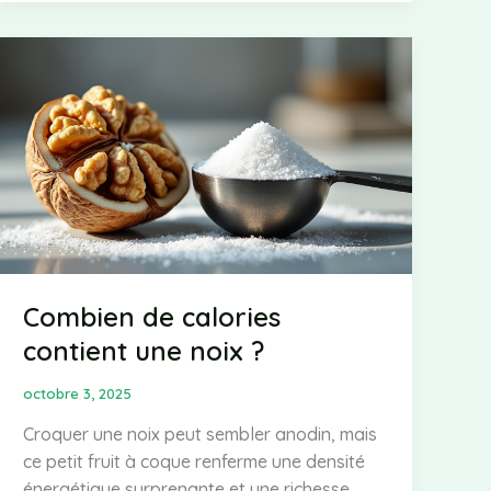
nutritionnels
des
haricots
verts
:
un
allié
pour
votre
régime
Combien de calories
contient une noix ?
octobre 3, 2025
Croquer une noix peut sembler anodin, mais
ce petit fruit à coque renferme une densité
énergétique surprenante et une richesse