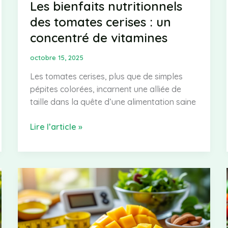
Les bienfaits nutritionnels
des tomates cerises : un
concentré de vitamines
octobre 15, 2025
Les tomates cerises, plus que de simples
pépites colorées, incarnent une alliée de
taille dans la quête d’une alimentation saine
Les
Lire l’article »
bienfaits
nutritionnels
des
tomates
cerises
:
un
concentré