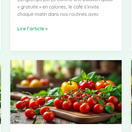
« gratuite » en calories, le café s’invite
chaque matin dans nos routines avec
Quelles
Lire l’article »
sont
les
calories
dans
votre
café
quotidien
?