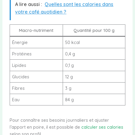
A lire aussi :
Quelles sont les calories dans
votre café quotidien ?
Macro-nutriment
Quantité pour 100 g
Énergie
50 kcal
Protéines
0,4 g
Lipides
0,1 g
Glucides
12 g
Fibres
3 g
Eau
84 g
Pour connaître ses besoins journaliers et ajuster
l’apport en poire, il est possible de
calculer ses calories
selon son profil.