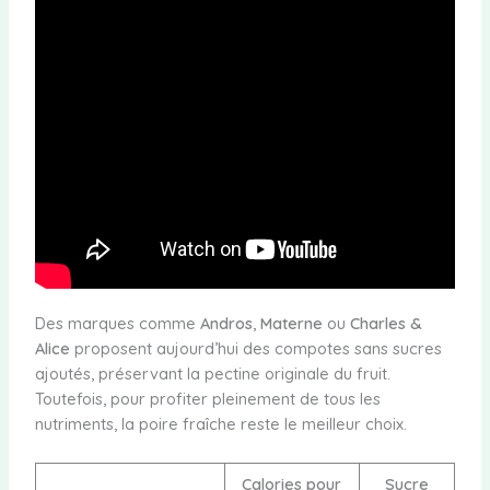
Des marques comme
Andros
,
Materne
ou
Charles &
Alice
proposent aujourd’hui des compotes sans sucres
ajoutés, préservant la pectine originale du fruit.
Toutefois, pour profiter pleinement de tous les
nutriments, la poire fraîche reste le meilleur choix.
Calories pour
Sucre