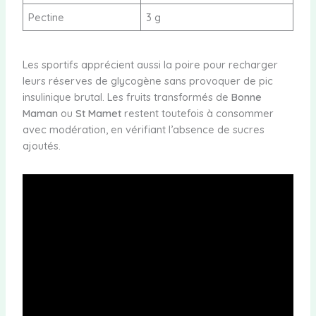
Pectine
3 g
Les sportifs apprécient aussi la poire pour recharger
leurs réserves de glycogène sans provoquer de pic
insulinique brutal. Les fruits transformés de
Bonne
Maman
ou
St Mamet
restent toutefois à consommer
avec modération, en vérifiant l’absence de sucres
ajoutés.