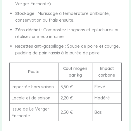
Verger Enchanté).
Stockage :
Mûrissage à température ambiante,
conservation au frais ensuite.
Zéro déchet :
Compostez trognons et épluchures ou
réalisez une eau infusée.
Recettes anti-gaspillage :
Soupe de poire et courge,
pudding de pain rassis à la purée de poire.
Coût moyen
Impact
Poste
par kg
carbone
Importée hors saison
3,50 €
Élevé
Locale et de saison
2,20 €
Modéré
Issue de Le Verger
2,50 €
Bas
Enchanté