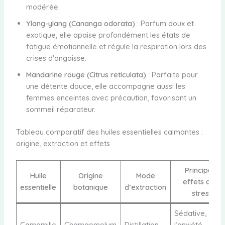
modérée.
Ylang-ylang (Cananga odorata)
: Parfum doux et
exotique, elle apaise profondément les états de
fatigue émotionnelle et régule la respiration lors des
crises d’angoisse.
Mandarine rouge (Citrus reticulata)
: Parfaite pour
une détente douce, elle accompagne aussi les
femmes enceintes avec précaution, favorisant un
sommeil réparateur.
Tableau comparatif des huiles essentielles calmantes :
origine, extraction et effets
Principaux
Huile
Origine
Mode
effets anti-
essentielle
botanique
d’extraction
stress
Sédative, cal
Camomille
Chamaemelum
Distillation
l’anxiété,