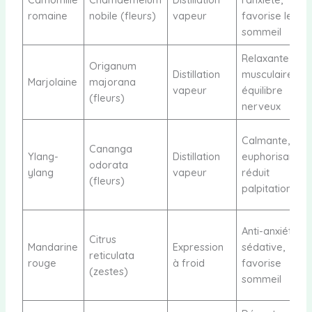
romaine
nobile (fleurs)
vapeur
favorise le
sommeil
Relaxante
Origanum
Distillation
musculaire,
Marjolaine
majorana
vapeur
équilibre
(fleurs)
nerveux
Calmante,
Cananga
Ylang-
Distillation
euphorisante,
odorata
ylang
vapeur
réduit
(fleurs)
palpitations
Anti-anxiété,
Citrus
Mandarine
Expression
sédative,
reticulata
rouge
à froid
favorise
(zestes)
sommeil