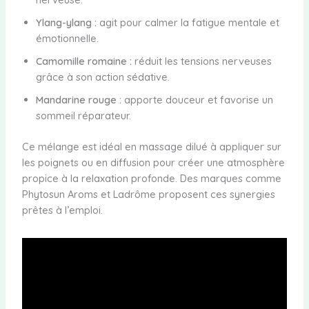
Ylang-ylang :
agit pour calmer la fatigue mentale et
émotionnelle.
Camomille romaine :
réduit les tensions nerveuses
grâce à son action sédative.
Mandarine rouge :
apporte douceur et favorise un
sommeil réparateur.
Ce mélange est idéal en massage dilué à appliquer sur
les poignets ou en diffusion pour créer une atmosphère
propice à la relaxation profonde. Des marques comme
Phytosun Aroms et Ladrôme proposent ces synergies
prêtes à l’emploi.